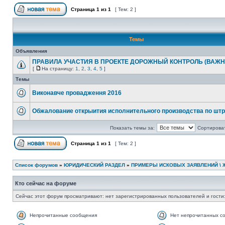
Страница
1
из
1
[ Тем: 2 ]
Темы
Объявления
ПРАВИЛА УЧАСТИЯ В ПРОЕКТЕ ДОРОЖНЫЙ КОНТРОЛЬ (ВАЖН
[
На страницу:
1
,
2
,
3
,
4
,
5
]
Темы
Виконавче провадження 2016
Обжалование открыития исполнительного производства по шт
Показать темы за:
Сортироват
Страница
1
из
1
[ Тем: 2 ]
Список форумов
»
ЮРИДИЧЕСКИЙ РАЗДЕЛ
»
ПРИМЕРЫ ИСКОВЫХ ЗАЯВЛЕНИЙ \ 
Кто сейчас на форуме
Сейчас этот форум просматривают: нет зарегистрированных пользователей и гости:
Непрочитанные сообщения
Нет непрочитанных с