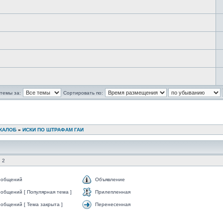
темы за:
Сортировать по:
ЖАЛОБ
»
ИСКИ ПО ШТРАФАМ ГАИ
 2
ообщений
Объявление
общений [ Популярная тема ]
Прилепленная
общений [ Тема закрыта ]
Перенесенная