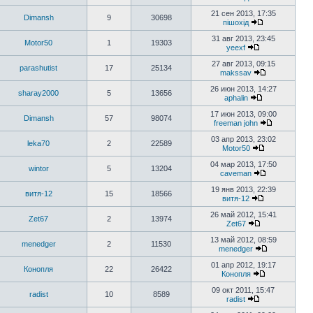
21 сен 2013, 17:35
Dimansh
9
30698
пішохід
31 авг 2013, 23:45
Motor50
1
19303
yeexf
27 авг 2013, 09:15
parashutist
17
25134
makssav
26 июн 2013, 14:27
sharay2000
5
13656
aphalin
17 июн 2013, 09:00
Dimansh
57
98074
freeman john
03 апр 2013, 23:02
leka70
2
22589
Motor50
04 мар 2013, 17:50
wintor
5
13204
caveman
19 янв 2013, 22:39
витя-12
15
18566
витя-12
26 май 2012, 15:41
Zet67
2
13974
Zet67
13 май 2012, 08:59
menedger
2
11530
menedger
01 апр 2012, 19:17
Конопля
22
26422
Конопля
09 окт 2011, 15:47
radist
10
8589
radist