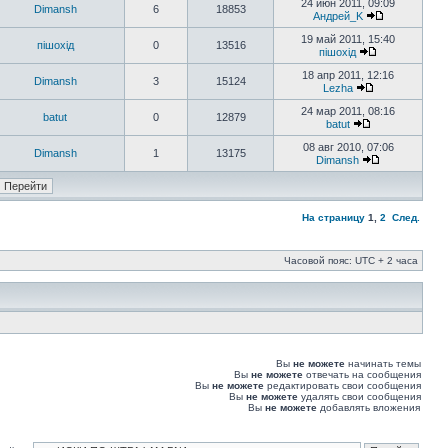
24 июн 2011, 09:09
Dimansh
6
18853
Андрей_K
19 май 2011, 15:40
пішохід
0
13516
пішохід
18 апр 2011, 12:16
Dimansh
3
15124
Lezha
24 мар 2011, 08:16
batut
0
12879
batut
08 авг 2010, 07:06
Dimansh
1
13175
Dimansh
На страницу
1
,
2
След.
Часовой пояс: UTC + 2 часа
Вы
не можете
начинать темы
Вы
не можете
отвечать на сообщения
Вы
не можете
редактировать свои сообщения
Вы
не можете
удалять свои сообщения
Вы
не можете
добавлять вложения