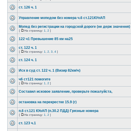
ст. 126 ч. 1
Управление мопедом без номера ч.6 ст.121КУпАП
Мопед без регистрации на городской дороге (не держ значення)
[
На страницу:
1
,
2
]
122 ч1 Превышение 85 км на25
ст. 122 ч. 1
[
На страницу:
1
,
2
,
3
,
4
]
ст. 124 ч. 1
Иск в суд ст. 122 ч. 1 (Визир 82км\ч)
ч6 ст121 помогите
[
На страницу:
1
,
2
]
Составил исковое заявление, проверьте пожалуйста,
остановка на перекрестке 15.9 (г)
п.6 ст.121 КУоАП (п.30.2 ПДД) Грязные номера
[
На страницу:
1
,
2
]
ст. 123 ч.1