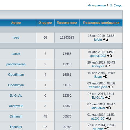
На страницу
1
,
2
След.
Автор
Ответов
Просмотров
Последнее сообщение
16 окт 2019, 23:33
road
66
12943623
fgfgfg
04 авг 2017, 14:46
canek
2
78468
gesha1203
29 май 2017, 08:43
panchenkoaa
2
13318
Andriy77
10 апр 2016, 08:09
Good8man
4
16881
Влад
03 мар 2016, 01:56
Good8man
1
11165
freeman john
07 сен 2014, 18:11
B.i.G. AL
0
12380
B.i.G. AL
07 июн 2014, 09:47
Andrew33
8
13366
MihEdNal
01 мар 2014, 11:51
Dimansh
45
88575
aLEX_BC
27 янв 2014, 11:04
Гринвич
22
20786
пішохід