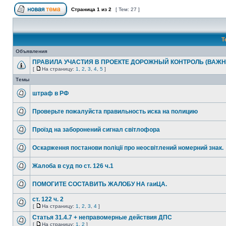
Страница
1
из
2
[ Тем: 27 ]
Т
Объявления
ПРАВИЛА УЧАСТИЯ В ПРОЕКТЕ ДОРОЖНЫЙ КОНТРОЛЬ (ВАЖН
[
На страницу:
1
,
2
,
3
,
4
,
5
]
Темы
штраф в РФ
Проверьте пожалуйста правильность иска на полицию
Проїзд на заборонений сигнал світлофора
Оскарження постанови поліції про неосвітлений номерний знак.
Жалоба в суд по ст. 126 ч.1
ПОМОГИТЕ СОСТАВИТЬ ЖАЛОБУ НА гаиЦА.
ст. 122 ч. 2
[
На страницу:
1
,
2
,
3
,
4
]
Статья 31.4.7 + неправомерные действия ДПС
[
На страницу:
1
,
2
]