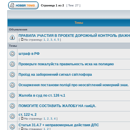
Страница
1
из
2
[ Тем: 27 ]
Темы
Объявления
ПРАВИЛА УЧАСТИЯ В ПРОЕКТЕ ДОРОЖНЫЙ КОНТРОЛЬ (ВАЖН
[
На страницу:
1
,
2
,
3
,
4
,
5
]
Темы
штраф в РФ
Проверьте пожалуйста правильность иска на полицию
Проїзд на заборонений сигнал світлофора
Оскарження постанови поліції про неосвітлений номерний знак.
Жалоба в суд по ст. 126 ч.1
ПОМОГИТЕ СОСТАВИТЬ ЖАЛОБУ НА гаиЦА.
ст. 122 ч. 2
[
На страницу:
1
,
2
,
3
,
4
]
Статья 31.4.7 + неправомерные действия ДПС
[
На страницу:
1
,
2
]