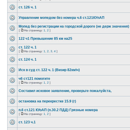
ст. 126 ч. 1
Управление мопедом без номера ч.6 ст.121КУпАП
Мопед без регистрации на городской дороге (не держ значення)
[
На страницу:
1
,
2
]
122 ч1 Превышение 85 км на25
ст. 122 ч. 1
[
На страницу:
1
,
2
,
3
,
4
]
ст. 124 ч. 1
Иск в суд ст. 122 ч. 1 (Визир 82км\ч)
ч6 ст121 помогите
[
На страницу:
1
,
2
]
Составил исковое заявление, проверьте пожалуйста,
остановка на перекрестке 15.9 (г)
п.6 ст.121 КУоАП (п.30.2 ПДД) Грязные номера
[
На страницу:
1
,
2
]
ст. 123 ч.1