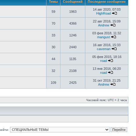
Темы
Сообщений
Последнее сообщение
14 авг 2020, 07:03
59
1963
HighRoad
22 авг 2016, 15:09
70
4366
Аndrew
03 фев 2018, 11:32
33
1246
mangust
16 авг 2016, 15:33
30
2440
caveman
05 фев 2015, 18:16
44
1135
road
13 янв 2016, 06:20
32
2108
road
31 окт 2019, 21:25
109
2425
Аndrew
Часовой пояс: UTC + 2 часа
рейти: