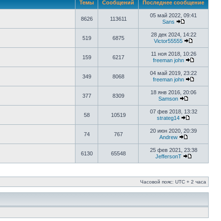
Темы
Сообщений
Последнее сообщение
05 май 2022, 09:41
8626
113611
Sans
28 дек 2024, 14:22
519
6875
Victor55555
11 ноя 2018, 10:26
159
6217
freeman john
04 май 2019, 23:22
349
8068
freeman john
18 янв 2016, 20:06
377
8309
Samson
07 фев 2018, 13:32
58
10519
strateg14
20 июн 2020, 20:39
74
767
Аndrew
25 фев 2021, 23:38
6130
65548
JeffersonT
Часовой пояс: UTC + 2 часа