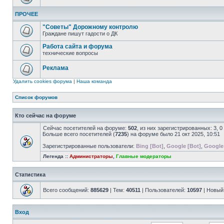
ПРОЧЕЕ
"Советы" Дорожному контролю
Граждане пишут гадости о ДК
Работа сайта и форума
технические вопросы
Реклама
Удалить cookies форума
|
Наша команда
Список форумов
Кто сейчас на форуме
Сейчас посетителей на форуме:
502
, из них зарегистрированных: 3, 
Больше всего посетителей (
7235
) на форуме было 21 окт 2025, 10:51
Зарегистрированные пользователи:
Bing [Bot]
,
Google [Bot]
,
Google
Легенда ::
Администраторы
,
Главные модераторы
Статистика
Всего сообщений:
885629
| Тем:
40511
| Пользователей:
10597
| Новый
Вход