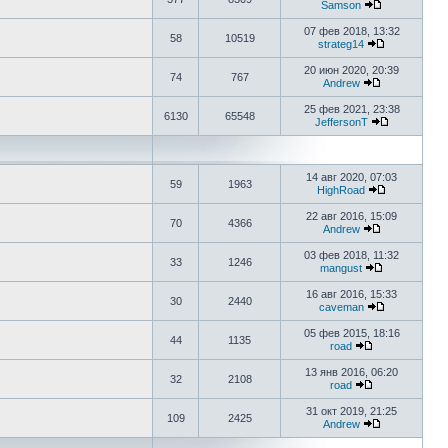
Samson
07 фев 2018, 13:32
58
10519
strateg14
20 июн 2020, 20:39
74
767
Аndrew
25 фев 2021, 23:38
6130
65548
JeffersonT
14 авг 2020, 07:03
59
1963
HighRoad
22 авг 2016, 15:09
70
4366
Аndrew
03 фев 2018, 11:32
33
1246
mangust
16 авг 2016, 15:33
30
2440
caveman
05 фев 2015, 18:16
44
1135
road
13 янв 2016, 06:20
32
2108
road
31 окт 2019, 21:25
109
2425
Аndrew