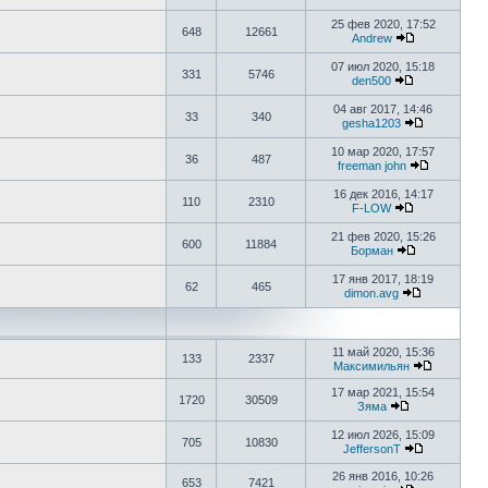
25 фев 2020, 17:52
648
12661
Аndrew
07 июл 2020, 15:18
331
5746
den500
04 авг 2017, 14:46
33
340
gesha1203
10 мар 2020, 17:57
36
487
freeman john
16 дек 2016, 14:17
110
2310
F-LOW
21 фев 2020, 15:26
600
11884
Борман
17 янв 2017, 18:19
62
465
dimon.avg
11 май 2020, 15:36
133
2337
Максимильян
17 мар 2021, 15:54
1720
30509
Зяма
12 июл 2026, 15:09
705
10830
JeffersonT
26 янв 2016, 10:26
653
7421