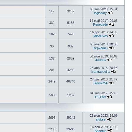
03 янв 2023, 15:31
117
3237
legionary
14 май 2017, 09:03
332
5135
Renegade
16 дек 2018, 14:09
182
7495
Mihail-ves
06 ноя 2013, 20:08
30
989
Керчанин
30 июн 2019, 18:07
137
2802
Аndrew
25 апр 2015, 20:16
201
4230
ivancapoeira
27 дек 2018, 21:49
2449
46748
Slavik754
04 янв 2017, 15:16
583
1267
F-LOW
02 июн 2023, 13:08
2695
39242
afokse
16 сен 2023, 11:03
2293
39245
Backfire