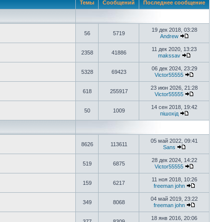
Темы
Сообщений
Последнее сообщение
19 дек 2018, 03:28
56
5719
Аndrew
11 дек 2020, 13:23
2358
41886
makssav
06 дек 2024, 23:29
5328
69423
Victor55555
23 июн 2026, 21:28
618
255917
Victor55555
14 сен 2018, 19:42
50
1009
пішохід
05 май 2022, 09:41
8626
113611
Sans
28 дек 2024, 14:22
519
6875
Victor55555
11 ноя 2018, 10:26
159
6217
freeman john
04 май 2019, 23:22
349
8068
freeman john
18 янв 2016, 20:06
377
8309