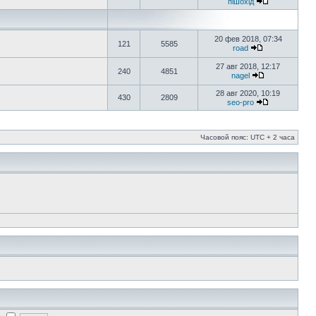
пішохід
20 фев 2018, 07:34
121
5585
road
27 авг 2018, 12:17
240
4851
nagel
28 авг 2020, 10:19
430
2809
seo-pro
Часовой пояс: UTC + 2 часа